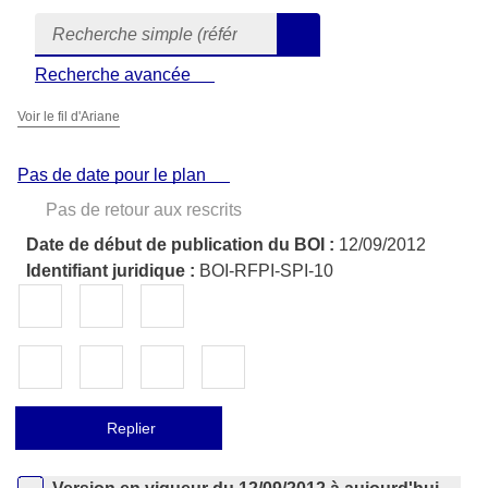
Recherche simple (références, mots clés, partie du titre)
Formulaire
Rechercher
de
Recherche avancée
recherche
Voir le fil d'Ariane
Pas de date pour le plan
Pas de retour aux rescrits
Date de début de publication du BOI :
12/09/2012
Identifiant juridique :
BOI-RFPI-SPI-10
Exporter le document au format pdf
Permalien : adresse web de ce docume
Partager sur Facebook
Partager sur Twitter
Partager sur LinkedIn
Partager par messagerie
Replier
Versions sur la période